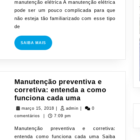
manutenção elétrica A manutenção elétrica
pode ser um pouco complicada para que
não esteja tão familiarizado com esse tipo
de
SAIBA
SAIBA MAIS
MAIS
Manutenção preventiva e
corretiva: entenda a como
Manutenção
funciona cada uma
preventiva
março
admin
março 15, 2018
|
admin
|
0
e
15,
comentários
|
7:09 pm
corretiva:
2018
Manutenção preventiva e corretiva:
entenda
entenda como funciona cada uma Saiba
a