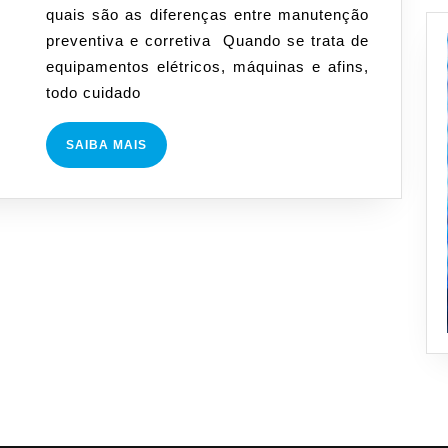
quais são as diferenças entre manutenção
como
preventiva e corretiva Quando se trata de
funciona
equipamentos elétricos, máquinas e afins,
cada
todo cuidado
uma
SAIBA
SAIBA MAIS
MAIS