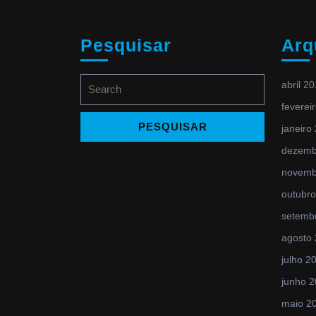
Pesquisar
Arq
Search
abril 2
for:
feverei
janeiro
dezemb
novemb
outubr
setemb
agosto
julho 2
junho 
maio 2