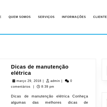
E
QUEM SOMOS
SERVIÇOS
INFORMAÇÕES
CLIENT
Dicas de manutenção
Dicas
elétrica
de
março
admin
março 29, 2018
|
admin
|
0
manutenção
29,
comentários
|
8:39 pm
elétrica
2018
Dicas de manutenção elétrica Conheça
algumas das melhores dicas de