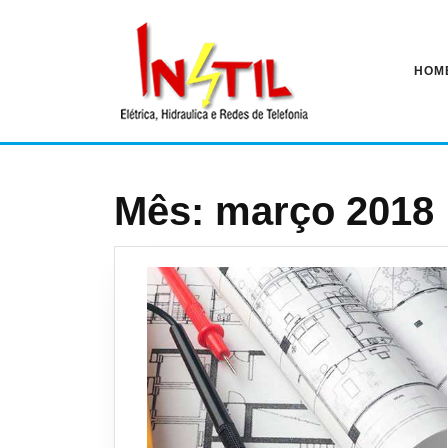
Pular
para
o
conteúdo
HOM
Mês:
março 2018