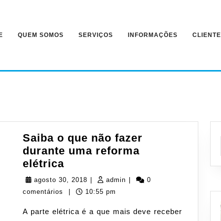
E
QUEM SOMOS
SERVIÇOS
INFORMAÇÕES
CLIENT
Saiba o que não fazer
durante uma reforma
Saiba
elétrica
o
agosto
admin
agosto 30, 2018
|
admin
|
0
que
30,
comentários
|
10:55 pm
não
2018
A parte elétrica é a que mais deve receber
fazer