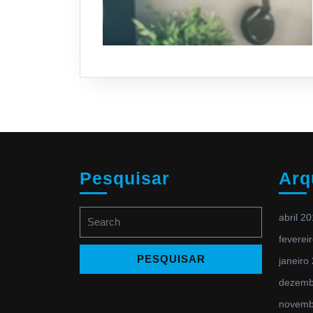
Pesquisar
Arq
Search
abril 2
for:
feverei
janeiro
dezemb
novemb