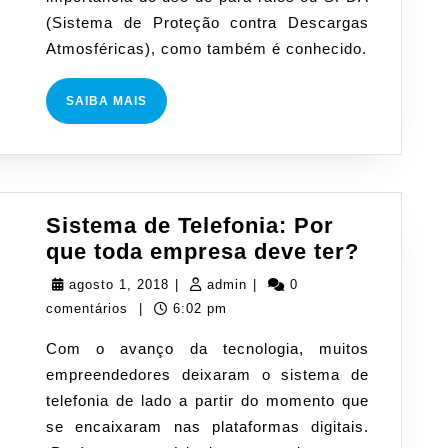
saber
(Sistema de Proteção contra Descargas
Atmosféricas), como também é conhecido.
SAIBA
SAIBA MAIS
MAIS
Sistema de Telefonia: Por
Sistem
que toda empresa deve ter?
de
agosto
admin
agosto 1, 2018
|
admin
|
0
Telefoni
1,
comentários
|
6:02 pm
Por
2018
Com o avanço da tecnologia, muitos
que
empreendedores deixaram o sistema de
toda
telefonia de lado a partir do momento que
empres
se encaixaram nas plataformas digitais.
deve