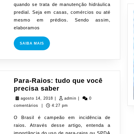
quando se trata de manutenção hidráulica
hidráulica
predial. Seja em casas, comércios ou até
predial
mesmo em prédios. Sendo assim,
elaboramos
SAIBA
SAIBA MAIS
MAIS
Para-Raios: tudo que você
Para-
precisa saber
Raios:
agosto
admin
agosto 14, 2018
|
admin
|
0
tudo
14,
comentários
|
4:27 pm
que
2018
O Brasil é campeão em incidência de
você
raios. Através desse artigo, entenda a
precisa
importância do uso de para-raios ou SPDA