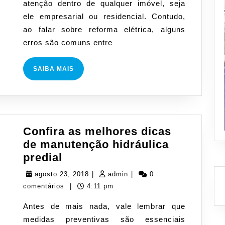
atenção dentro de qualquer imóvel, seja
durante
ele empresarial ou residencial. Contudo,
uma
ao falar sobre reforma elétrica, alguns
reforma
erros são comuns entre
elétrica
SAIBA
SAIBA MAIS
MAIS
Confira as melhores dicas
de manutenção hidráulica
Confira
predial
as
agosto
admin
agosto 23, 2018
|
admin
|
0
melhores
23,
comentários
|
4:11 pm
dicas
2018
Antes de mais nada, vale lembrar que
de
medidas preventivas são essenciais
manutenção