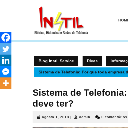
Pular
para
o
conteúdo
HOM
Blog Instil Service
Dicas
,
Informa
Sistema de Telefonia: Por que toda empresa d
Sistema de Telefonia
deve ter?
agosto
admin
agosto 1, 2018
|
admin
|
0 comentário
1,