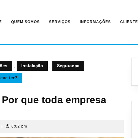
E
QUEM SOMOS
SERVIÇOS
INFORMAÇÕES
CLIENT
ções
,
Instalação
,
Segurança
eve ter?
: Por que toda empresa
s
|
6:02 pm