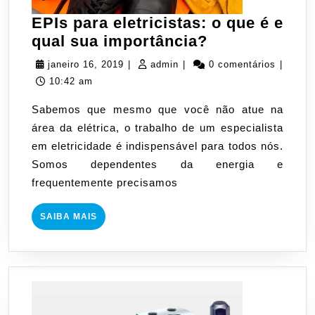
EPIs para eletricistas: o que é e
EPIs
qual sua importância?
para
janeiro
admin
janeiro 16, 2019
|
admin
|
0 comentários
|
eletricistas:
16,
10:42 am
o
2019
Sabemos que mesmo que você não atue na
que
área da elétrica, o trabalho de um especialista
é
em eletricidade é indispensável para todos nós.
e
Somos dependentes da energia e
qual
frequentemente precisamos
sua
importância?
SAIBA
SAIBA MAIS
MAIS