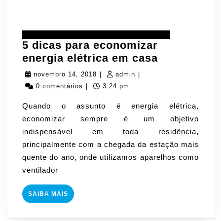
5 dicas para economizar
5
energia elétrica em casa
dicas
novembro
admin
novembro 14, 2018
|
admin
|
para
14,
0 comentários
|
3:24 pm
economiza
2018
Quando o assunto é energia elétrica,
energia
economizar sempre é um objetivo
elétrica
indispensável em toda residência,
em
principalmente com a chegada da estação mais
casa
quente do ano, onde utilizamos aparelhos como
ventilador
SAIBA
SAIBA MAIS
MAIS