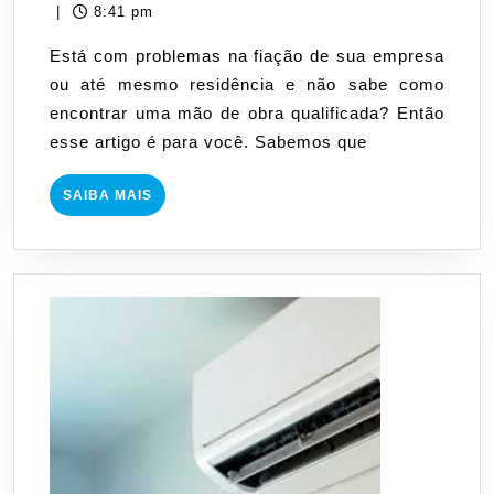
que
18,
|
8:41 pm
você
2018
Está com problemas na fiação de sua empresa
precisa
ou até mesmo residência e não sabe como
saber
encontrar uma mão de obra qualificada? Então
ao
esse artigo é para você. Sabemos que
contratar
uma
SAIBA
SAIBA MAIS
empresa
MAIS
de
elétrica