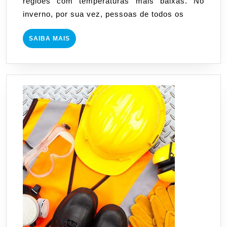
regiões com temperaturas mais baixas. No
como
inverno, por sua vez, pessoas de todos os
instalar
SAIBA
SAIBA MAIS
MAIS