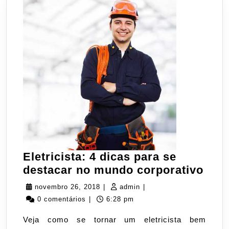
Eletricista: 4 dicas para se
Elet
destacar no mundo corporativo
4
novembro
admin
novembro 26, 2018
|
admin
|
dica
26,
0 comentários
|
6:28 pm
para
2018
Veja como se tornar um eletricista bem
se