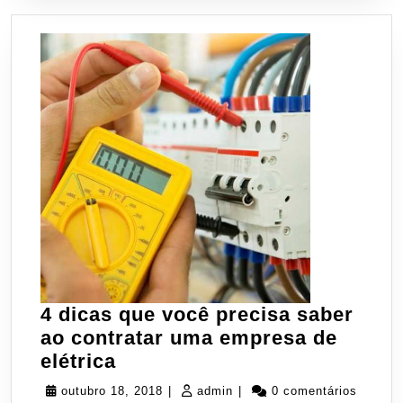
4 dicas que você precisa saber
ao contratar uma empresa de
4
elétrica
dicas
outubro
admin
outubro 18, 2018
|
admin
|
0 comentários