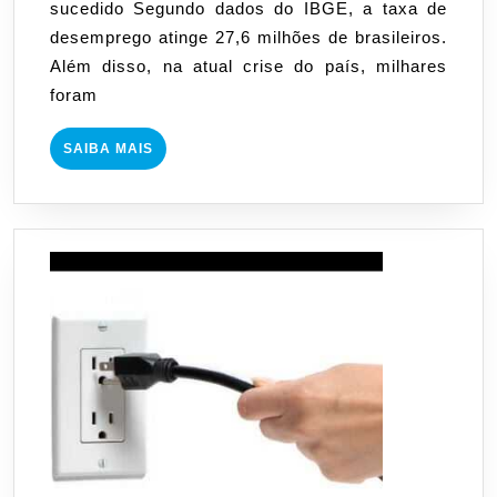
sucedido Segundo dados do IBGE, a taxa de
dest
desemprego atinge 27,6 milhões de brasileiros.
no
Além disso, na atual crise do país, milhares
mun
foram
corp
SAIBA
SAIBA MAIS
MAIS