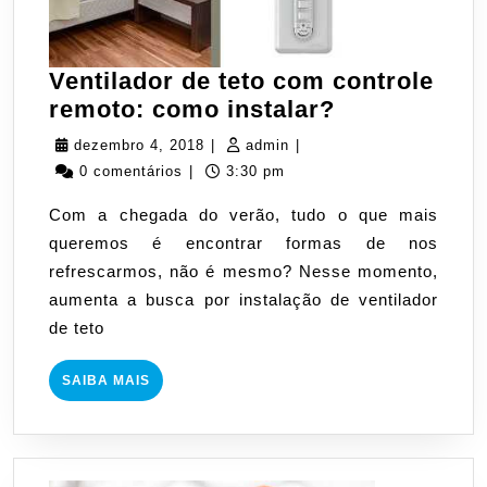
Ventilador de teto com controle
Ventilador
remoto: como instalar?
de
dezembro
admin
dezembro 4, 2018
|
admin
|
teto
4,
0 comentários
|
3:30 pm
com
2018
Com a chegada do verão, tudo o que mais
controle
queremos é encontrar formas de nos
remoto:
refrescarmos, não é mesmo? Nesse momento,
como
aumenta a busca por instalação de ventilador
instalar?
de teto
SAIBA
SAIBA MAIS
MAIS