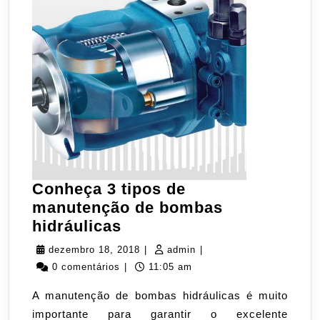
Conheça 3 tipos de
manutenção de bombas
Conheça
hidráulicas
3
dezembro
admin
dezembro 18, 2018
|
admin
|
tipos
18,
0 comentários
|
11:05 am
de
2018
A manutenção de bombas hidráulicas é muito
manutenção
importante para garantir o excelente
de