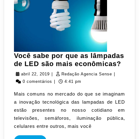
Você sabe por que as lâmpadas
Você
de LED são mais econômicas?
sabe
abril
Redação
abril 22, 2019
|
Redação Agencia Sense
|
por
22,
Agencia
0 comentários
|
4:41 pm
que
2019
Sense
Mais comuns no mercado do que se imaginam
as
a inovação tecnológica das lampadas de LED
lâmp
estão presentes no nosso cotidiano em
de
televisões, semáforos, iluminação pública,
LED
celulares entre outros, mais você
são
mais