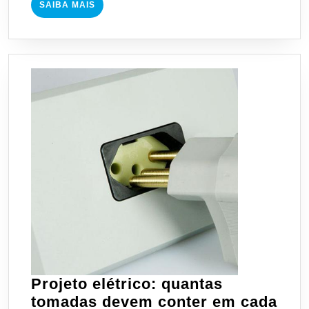
SAIBA
SAIBA MAIS
econ
MAIS
Projeto elétrico: quantas
tomadas devem conter em cada