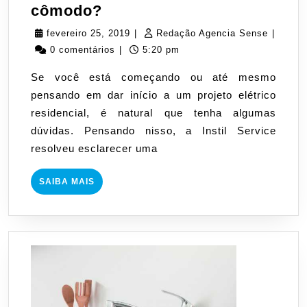
Projeto
cômodo?
elétrico:
fevereiro
Redaçã
fevereiro 25, 2019
|
Redação Agencia Sense
|
quantas
25,
Agenci
0 comentários
|
5:20 pm
tomadas
2019
Sense
Se você está começando ou até mesmo
devem
pensando em dar início a um projeto elétrico
conter
residencial, é natural que tenha algumas
em
dúvidas. Pensando nisso, a Instil Service
cada
resolveu esclarecer uma
cômodo?
SAIBA
SAIBA MAIS
MAIS