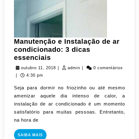
Manutenção e Instalação de ar
condicionado: 3 dicas
Manutenção
essenciais
e
outubro
admin
outubro 11, 2018
|
admin
|
0 comentários
Instalação
11,
|
4:30 pm
de
2018
Seja para dormir no friozinho ou até mesmo
ar
amenizar aquele dia intenso de calor, a
condicionado:
instalação de ar condicionado é um momento
3
satisfatório para muitas pessoas. Entretanto,
dicas
na hora de
essenciais
SAIBA
SAIBA MAIS