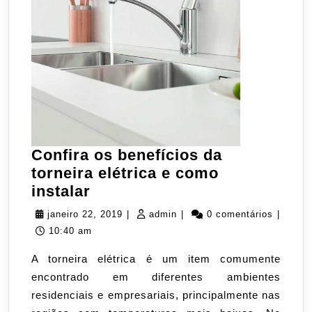
Confira os benefícios da
torneira elétrica e como
Confira
instalar
os
janeiro
admin
janeiro 22, 2019
|
admin
|
0 comentários
|
benefícios
22,
10:40 am
da
2019
A torneira elétrica é um item comumente
torneira
encontrado em diferentes ambientes
elétrica
residenciais e empresariais, principalmente nas
e