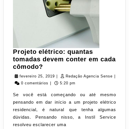
Projeto elétrico: quantas
tomadas devem conter em cada
Projeto
cômodo?
elétrico:
fevereiro
Redaçã
fevereiro 25, 2019
|
Redação Agencia Sense
|
quantas
25,
Agenci
0 comentários
|
5:20 pm
tomadas
2019
Sense
Se você está começando ou até mesmo
devem
pensando em dar início a um projeto elétrico
conter
residencial, é natural que tenha algumas
em
dúvidas. Pensando nisso, a Instil Service
cada
resolveu esclarecer uma
cômodo?