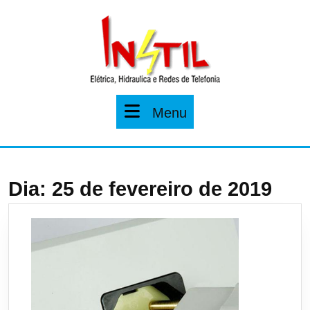
Pular
para
o
conteúdo
Menu
Menu
Dia:
25 de fevereiro de 2019