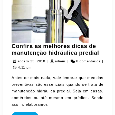
Confira as melhores dicas de
Confi
manutenção hidráulica predial
as
agosto
admin
agosto 23, 2018
|
admin
|
0 comentários
|
melh
23,
4:11 pm
dicas
2018
Antes de mais nada, vale lembrar que medidas
de
preventivas são essenciais quando se trata de
manu
manutenção hidráulica predial. Seja em casas,
hidrá
comércios ou até mesmo em prédios. Sendo
predi
assim, elaboramos