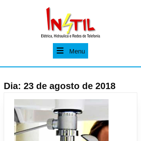
Pular
para
o
conteúdo
Menu
Menu
Dia:
23 de agosto de 2018