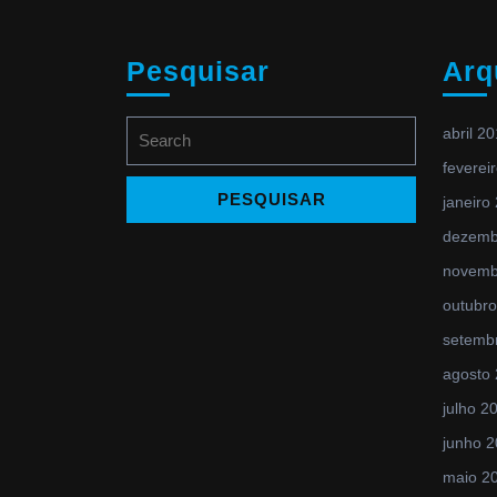
Pesquisar
Arq
Search
abril 2
for:
feverei
janeiro
dezemb
novemb
outubr
setemb
agosto
julho 2
junho 
maio 2