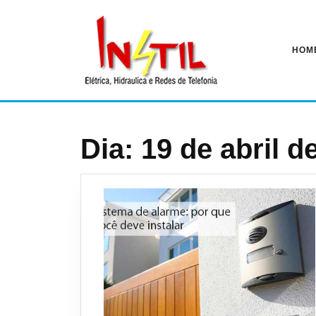
Pular
para
o
conteúdo
HOM
Dia:
19 de abril d