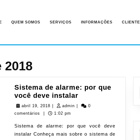
E
QUEM SOMOS
SERVIÇOS
INFORMAÇÕES
CLIENT
e 2018
Sistema de alarme: por que
Sistema
você deve instalar
de
abril
admin
abril 19, 2018
|
admin
|
0
alarme:
19,
comentários
|
1:02 pm
por
2018
Sistema de alarme: por que você deve
que
instalar Conheça mais sobre o sistema de
você