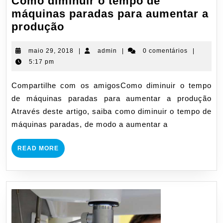
Como diminuir o tempo de
máquinas paradas para aumentar a
Como
produção
diminuir
o
maio
admin
maio 29, 2018
|
admin
|
0 comentários
|
29,
5:17 pm
tempo
2018
de
Compartilhe com os amigosComo diminuir o tempo
máquinas
de máquinas paradas para aumentar a produção
paradas
Através deste artigo, saiba como diminuir o tempo de
para
máquinas paradas, de modo a aumentar a
aumentar
a
READ
READ MORE
produção
MORE