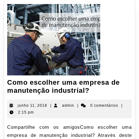
Como escolher uma empresa de
Como
manutenção industrial?
escolher
uma
junho
admin
junho 11, 2018
|
admin
|
0 comentários
|
11,
2:15 pm
empresa
2018
de
Compartilhe com os amigosComo escolher uma
manutenção
empresa de manutenção industrial? Através deste
industrial?