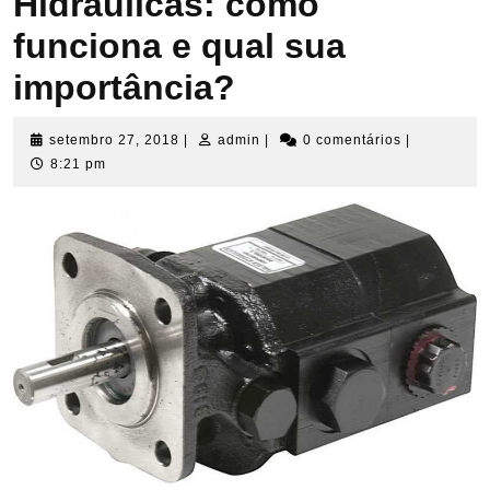
Hidráulicas: como
funciona e qual sua
importância?
setembro
admin
setembro 27, 2018
|
admin
|
0 comentários
|
27,
8:21 pm
2018