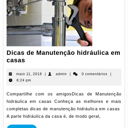
Dicas de Manutenção hidráulica em
Dicas
casas
de
Manutenção
maio
admin
maio 11, 2018
|
admin
|
0 comentários
|
11,
8:24 pm
hidráulica
2018
em
Compartilhe com os amigosDicas de Manutenção
casas
hidráulica em casas Conheça as melhores e mais
completas dicas de manutenção hidráulica em casas
A parte hidráulica da casa é, de modo geral,