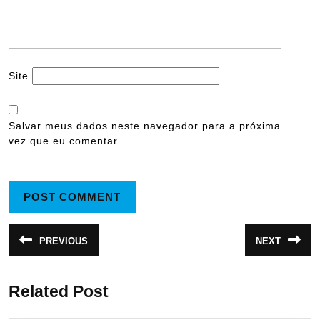
Site
Salvar meus dados neste navegador para a próxima
vez que eu comentar.
Navegação
PREVIOUS
NEXT
Post
Próximo
de
anterior:
post:
Post
Related Post